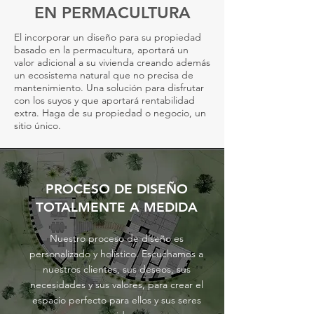
EN PERMACULTURA
El incorporar un diseño para su propiedad
basado en la permacultura, aportará un
valor adicional a su vivienda creando además
un ecosistema natural que no precisa de
mantenimiento. Una solución para disfrutar
con los suyos y que aportará rentabilidad
extra. Haga de su propiedad o negocio, un
sitio único.
PROCESO DE DISEÑO
TOTALMENTE A MEDIDA
Nuestro proceso de diseño es
personalizado y holístico. Escuchamos a
nuestros clientes, sus deseos, sus
necesidades y sus valores, para crear el
espacio perfecto para ellos y sus seres