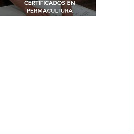
CERTIFICADOS EN
PERMACULTURA
Como diseñadores certificados en
permacultura, la sostenibilidad es un
elemento clave en todos nuestros diseños.
Creamos espacios teniendo en cuenta tanto
el disfrute humano como la conservación de
la vida silvestre local.
UNA INVERSIÓN RENTABLE
Se ha comprobado que el paísajismo y el
diseño de jardines agrega entre un 5 y un
20 % al valor de su hogar. Es una inversión
en su disfrute y calidad de vida presente y